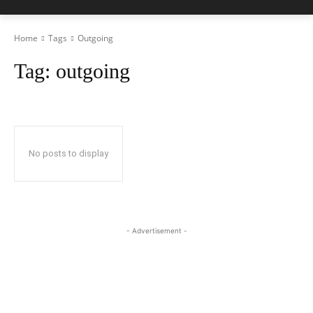
Home
Tags
Outgoing
Tag:
outgoing
No posts to display
- Advertisement -