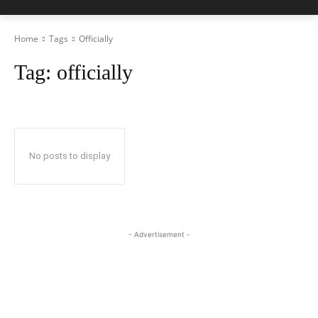
Home
Tags
Officially
Tag:
officially
No posts to display
- Advertisement -