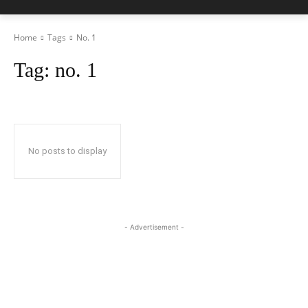
Home
Tags
No. 1
Tag:
no. 1
No posts to display
- Advertisement -