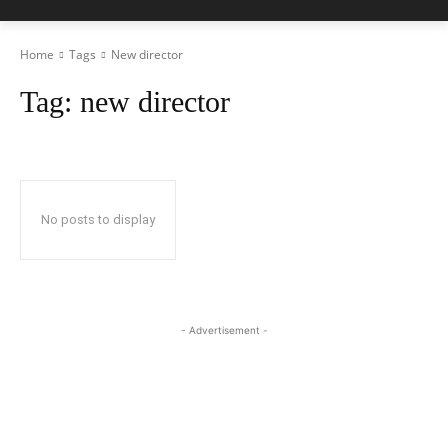
Home
Tags
New director
Tag:
new director
No posts to display
- Advertisement -