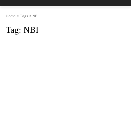
Home
Tags
NBI
Tag:
NBI