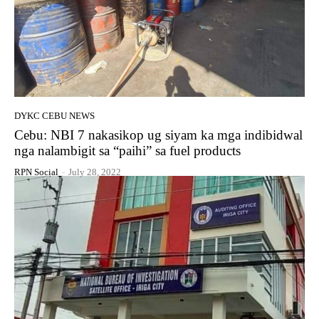
DYKC CEBU NEWS
Cebu: NBI 7 nakasikop ug siyam ka mga indibidwal
nga nalambigit sa “paihi” sa fuel products
RPN Social
-
July 28, 2022