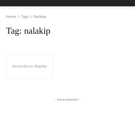
Home
Tags
Nalakip
Tag:
nalakip
No posts to display
- Advertisement -