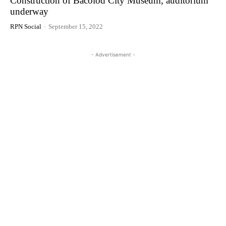
Construction of Bacolod City Museum, auditorium
underway
RPN Social
-
September 15, 2022
- Advertisement -