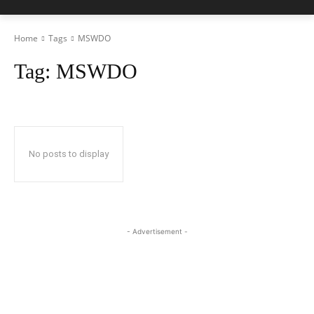
Home
Tags
MSWDO
Tag:
MSWDO
No posts to display
- Advertisement -