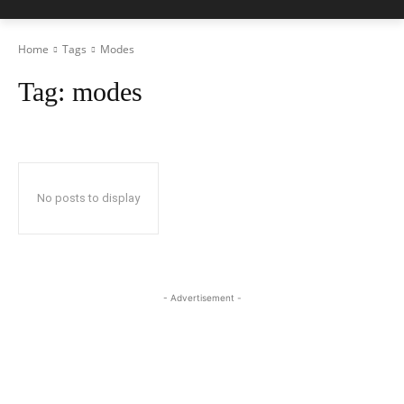
Home
Tags
Modes
Tag:
modes
No posts to display
- Advertisement -