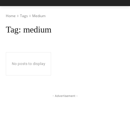
Home
Tags
Medium
Tag:
medium
No posts to display
- Advertisement -