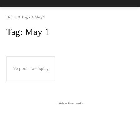
Home
Tags
May 1
Tag:
May 1
No posts to display
- Advertisement -