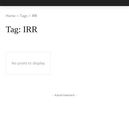
Home
Tags
IRR
Tag:
IRR
No posts to display
- Advertisement -