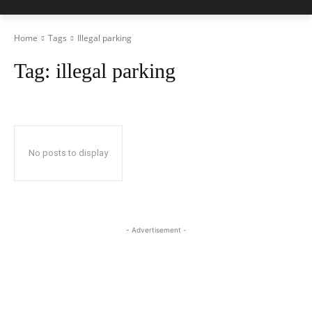
Home
Tags
Illegal parking
Tag:
illegal parking
No posts to display
- Advertisement -