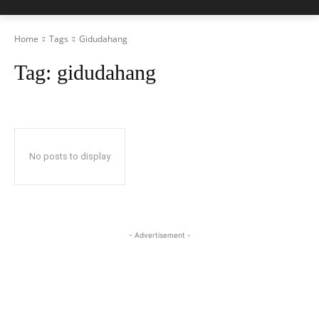
Home
Tags
Gidudahang
Tag:
gidudahang
No posts to display
- Advertisement -