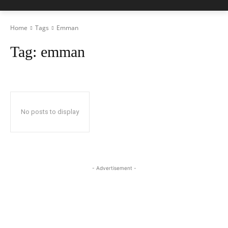
Home
Tags
Emman
Tag:
emman
No posts to display
- Advertisement -