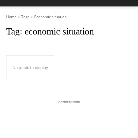
Home
Tags
Economic situation
Tag:
economic situation
No posts to display
- Advertisement -