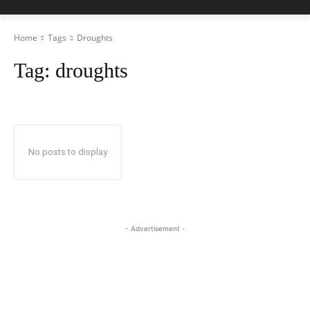
Home
Tags
Droughts
Tag:
droughts
No posts to display
- Advertisement -