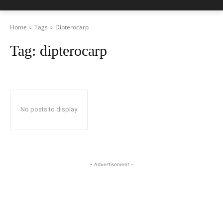
Home
Tags
Dipterocarp
Tag:
dipterocarp
No posts to display
- Advertisement -