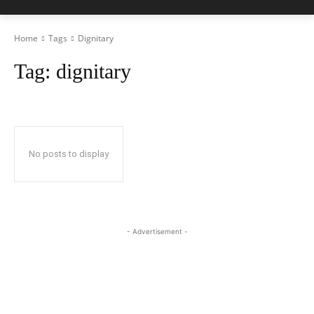
Home
Tags
Dignitary
Tag:
dignitary
No posts to display
- Advertisement -