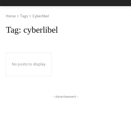
Home
Tags
Cyberlibel
Tag:
cyberlibel
No posts to display
- Advertisement -