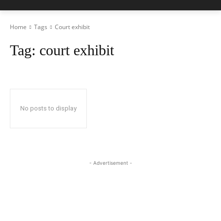
Home
Tags
Court exhibit
Tag:
court exhibit
No posts to display
- Advertisement -