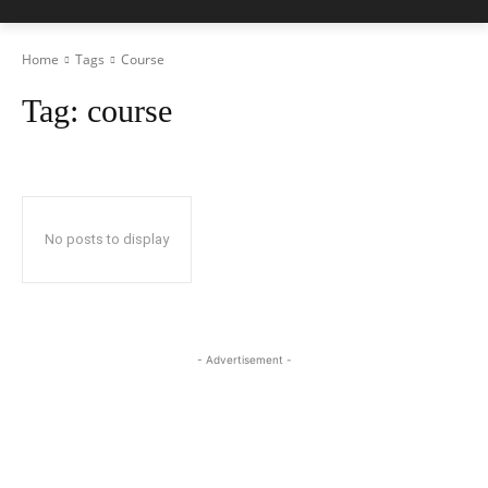
Home
Tags
Course
Tag:
course
No posts to display
- Advertisement -