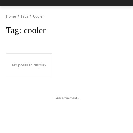
Home
Tags
Cooler
Tag:
cooler
No posts to display
- Advertisement -