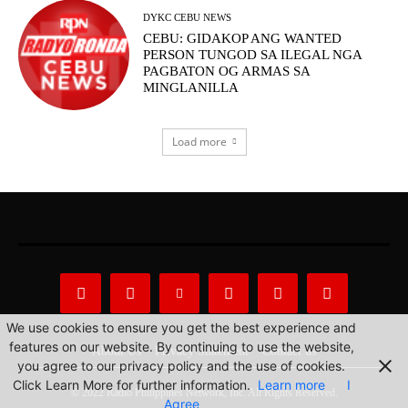
DYKC CEBU NEWS
CEBU: GIDAKOP ANG WANTED
PERSON TUNGOD SA ILEGAL NGA
PAGBATON OG ARMAS SA
MINGLANILLA
Load more
We use cookies to ensure you get the best experience and
features on our website. By continuing to use the website,
About Us
Privacy Statement
Contact us
you agree to our privacy policy and the use of cookies.
Click Learn More for further information.
Learn more
I
© 2022 Radio Philippines Network, Inc. All Rights Reserved.
Agree