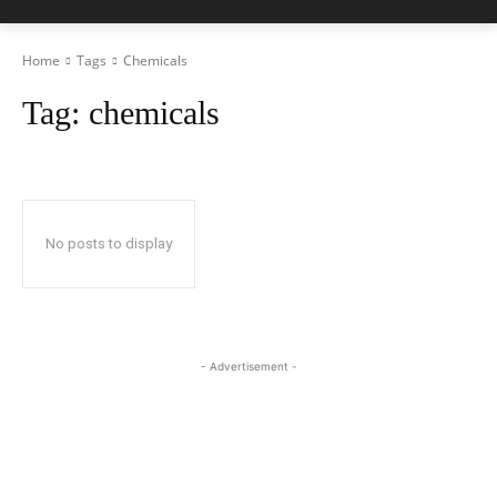
Home
Tags
Chemicals
Tag:
chemicals
No posts to display
- Advertisement -