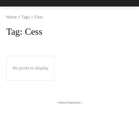
Home
Tags
Cess
Tag:
Cess
No posts to display
- Advertisement -