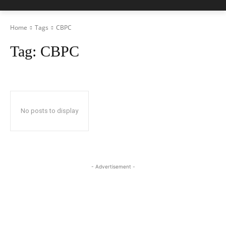
Home
Tags
CBPC
Tag:
CBPC
No posts to display
- Advertisement -