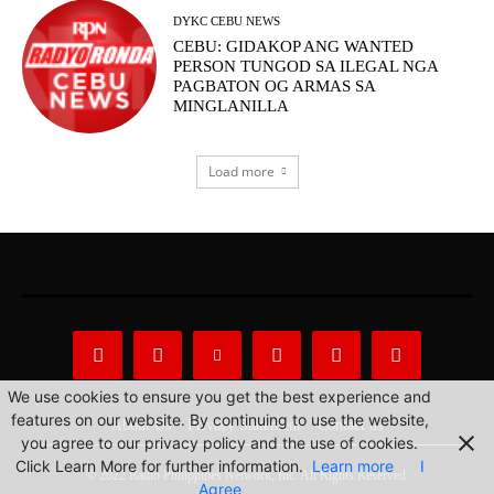
DYKC CEBU NEWS
CEBU: GIDAKOP ANG WANTED
PERSON TUNGOD SA ILEGAL NGA
PAGBATON OG ARMAS SA
MINGLANILLA
Load more
We use cookies to ensure you get the best experience and
features on our website. By continuing to use the website,
About Us
Privacy Statement
Contact us
you agree to our privacy policy and the use of cookies.
Click Learn More for further information.
Learn more
I
© 2022 Radio Philippines Network, Inc. All Rights Reserved.
Agree