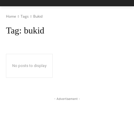
Home
Tags
Bukid
Tag:
bukid
No posts to display
- Advertisement -