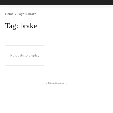
Home
Tags
Brake
Tag:
brake
No posts to display
- Advertisement -