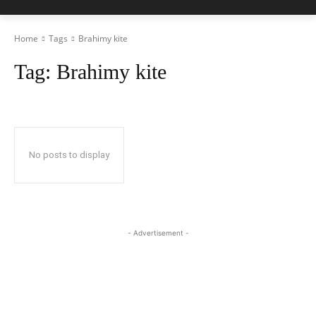
Home
Tags
Brahimy kite
Tag:
Brahimy kite
No posts to display
- Advertisement -