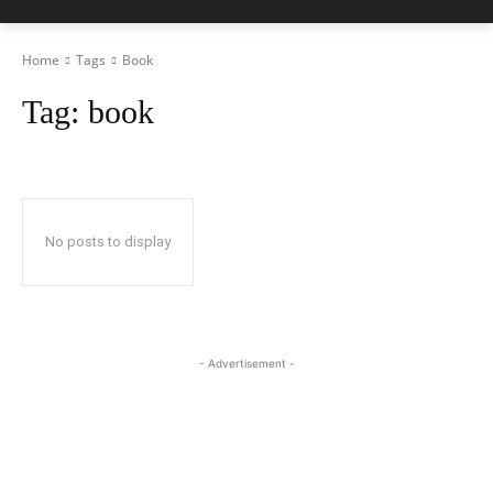
Home
Tags
Book
Tag:
book
No posts to display
- Advertisement -