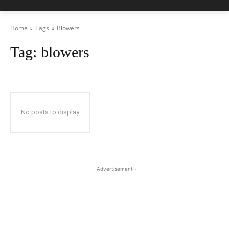
Home
Tags
Blowers
Tag:
blowers
No posts to display
- Advertisement -