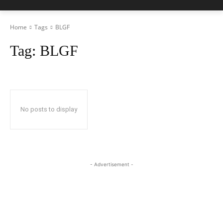
Home
Tags
BLGF
Tag:
BLGF
No posts to display
- Advertisement -