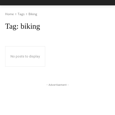
Home
Tags
Biking
Tag:
biking
No posts to display
- Advertisement -