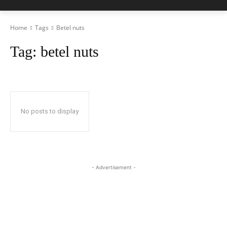
Home
Tags
Betel nuts
Tag:
betel nuts
No posts to display
- Advertisement -