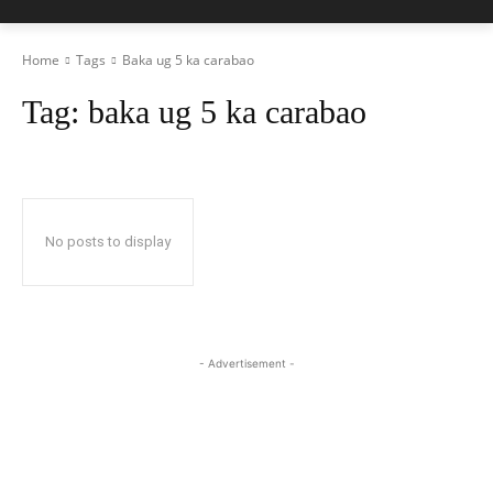
Home
Tags
Baka ug 5 ka carabao
Tag:
baka ug 5 ka carabao
No posts to display
- Advertisement -