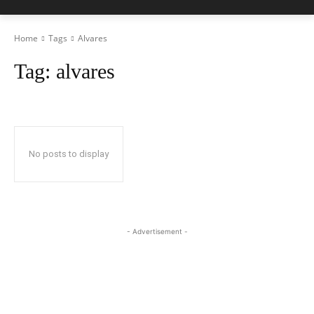
Home
Tags
Alvares
Tag:
alvares
No posts to display
- Advertisement -