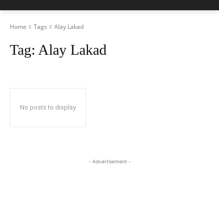
Home
Tags
Alay Lakad
Tag:
Alay Lakad
No posts to display
- Advertisement -