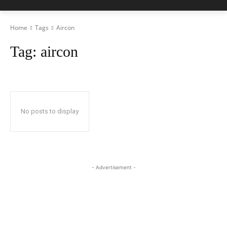
Home
Tags
Aircon
Tag:
aircon
No posts to display
- Advertisement -