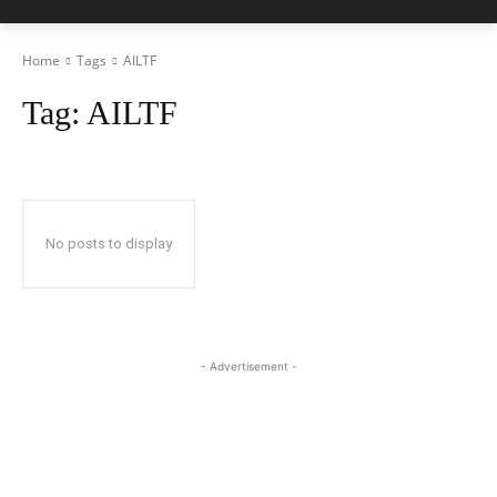
Home
Tags
AILTF
Tag:
AILTF
No posts to display
- Advertisement -