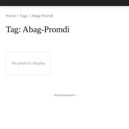
Home
Tags
Abag-Promdi
Tag:
Abag-Promdi
No posts to display
- Advertisement -