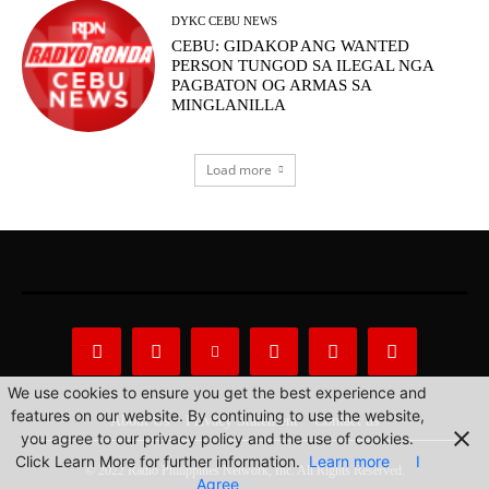
DYKC CEBU NEWS
CEBU: GIDAKOP ANG WANTED
PERSON TUNGOD SA ILEGAL NGA
PAGBATON OG ARMAS SA
MINGLANILLA
Load more
We use cookies to ensure you get the best experience and
features on our website. By continuing to use the website,
About Us
Privacy Statement
Contact us
you agree to our privacy policy and the use of cookies.
Click Learn More for further information.
Learn more
I
© 2022 Radio Philippines Network, Inc. All Rights Reserved.
Agree