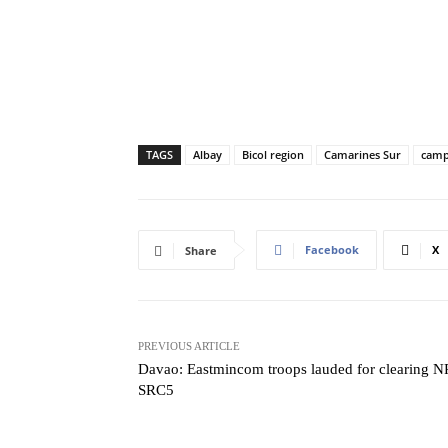
TAGS
Albay
Bicol region
Camarines Sur
camp
Facebook
X
Share
PREVIOUS ARTICLE
Davao: Eastmincom troops lauded for clearing N
SRC5