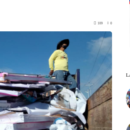
109
0
L