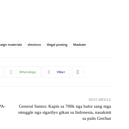
aign materials
elections
illegal posting
Masbate
WhatsApp
Viber
NEXT ARTICLE
PA-
General Santos: Kapin sa 700k nga balor sang mga
smuggle nga sigarilyo gikan sa Indonesia, nasakmit
sa pulis GenSan