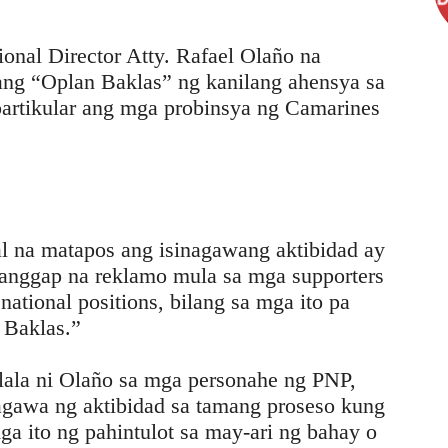
nal Director Atty. Rafael Olaño na
ng “Oplan Baklas” ng kanilang ahensya sa
partikular ang mga probinsya ng Camarines
l na matapos ang isinagawang aktibidad ay
anggap na reklamo mula sa mga supporters
ational positions, bilang sa mga ito pa
 Baklas.”
lala ni Olaño sa mga personahe ng PNP,
wa ng aktibidad sa tamang proseso kung
a ito ng pahintulot sa may-ari ng bahay o