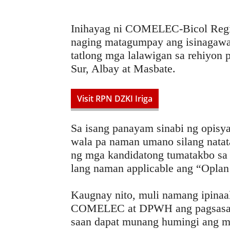
Inihayag ni COMELEC-Bicol Regio
naging matagumpay ang isinagawa
tatlong mga lalawigan sa rehiyon 
Sur, Albay at Masbate.
Visit RPN DZKI Iriga
Sa isang panayam sinabi ng opisya
wala pa naman umano silang natat
ng mga kandidatong tumatakbo sa n
lang naman applicable ang “Oplan
Kaugnay nito, muli namang ipinaa
COMELEC at DPWH ang pagsasaga
saan dapat munang humingi ang mg