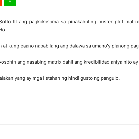
Sotto III ang pagkakasama sa pinakahuling ouster plot matrix
Ho.
lan at kung paano napabilang ang dalawa sa umano’y planong pa
eryosohin ang nasabing matrix dahil ang kredibilidad aniya nito
alakaniyang ay mga listahan ng hindi gusto ng pangulo.