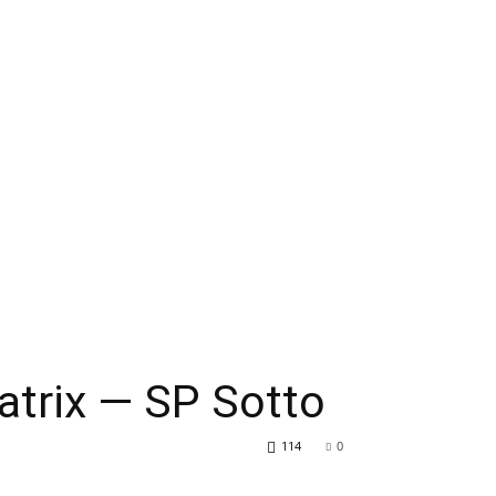
atrix — SP Sotto
114
0