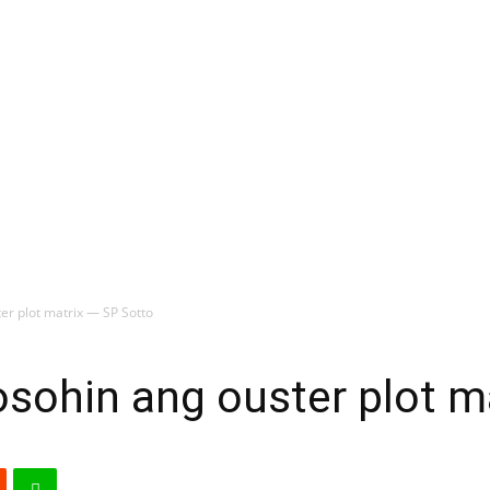
er plot matrix — SP Sotto
osohin ang ouster plot m