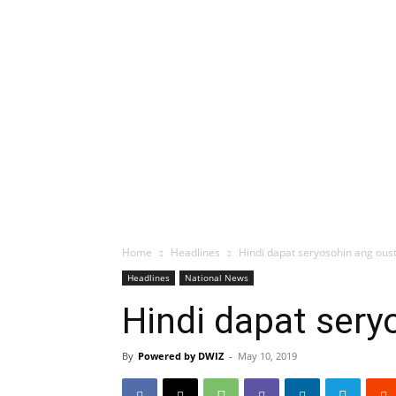
Home
Headlines
Hindi dapat seryosohin ang oust
Headlines
National News
Hindi dapat sery
By
Powered by DWIZ
-
May 10, 2019