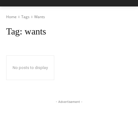
Home
Tags
Wants
Tag:
wants
No posts to display
- Advertisement -