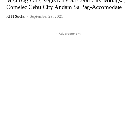
Mga Bag-Ong Registrants Sa Cebu City Midagsa;
Comelec Cebu City Andam Sa Pag-Accomodate
RPN Social
-
September 29, 2021
- Advertisement -