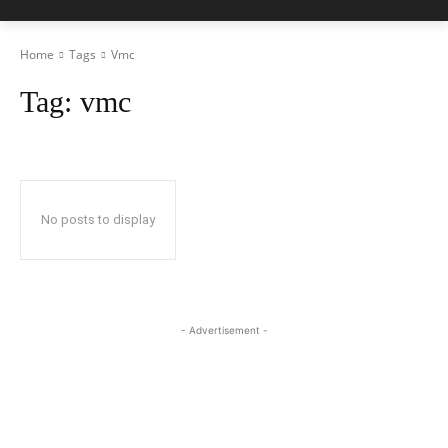
Home
Tags
Vmc
Tag:
vmc
No posts to display
- Advertisement -