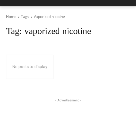
Home
Tags
Vaporized nicotine
Tag:
vaporized nicotine
No posts to display
- Advertisement -