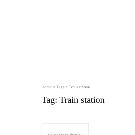
Home
Tags
Train station
Tag:
Train station